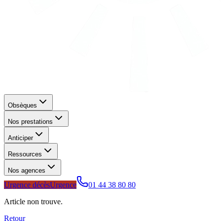
Obsèques
Nos prestations
Anticiper
Ressources
Nos agences
Urgence décès
Urgence
01 44 38 80 80
Article non trouve.
Retour