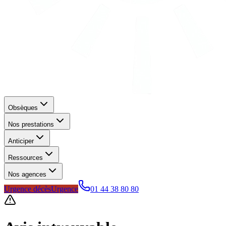
Obsèques
Nos prestations
Anticiper
Ressources
Nos agences
Urgence décès
Urgence
01 44 38 80 80