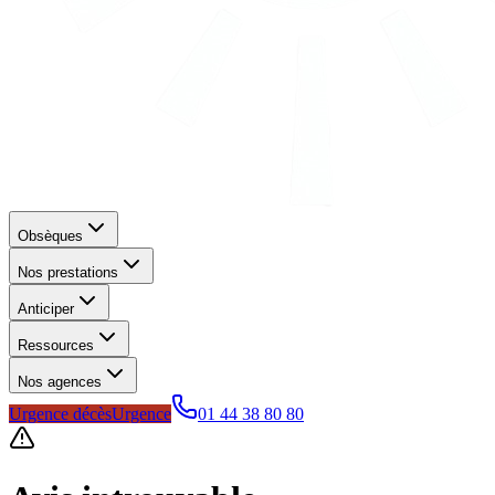
Obsèques
Nos prestations
Anticiper
Ressources
Nos agences
Urgence décès
Urgence
01 44 38 80 80