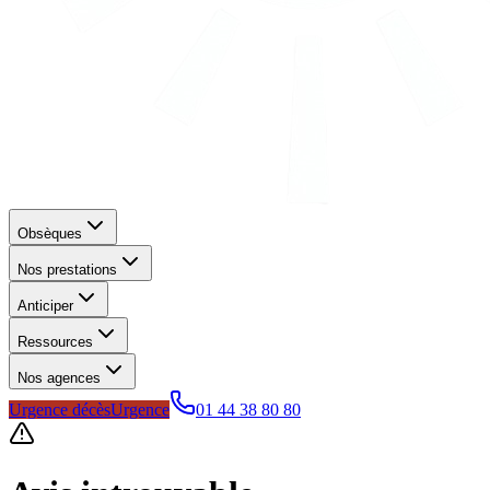
Obsèques
Nos prestations
Anticiper
Ressources
Nos agences
Urgence décès
Urgence
01 44 38 80 80