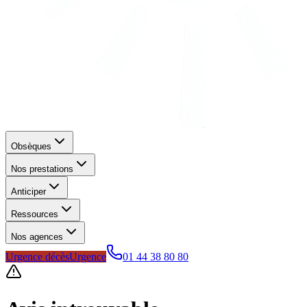
Obsèques
Nos prestations
Anticiper
Ressources
Nos agences
Urgence décès
Urgence
01 44 38 80 80