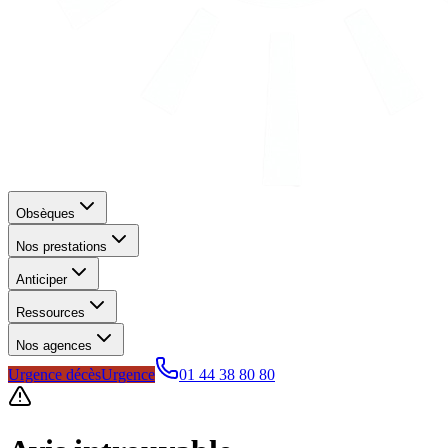
Obsèques
Nos prestations
Anticiper
Ressources
Nos agences
Urgence décès
Urgence
01 44 38 80 80