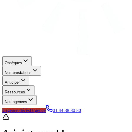
Obsèques
Nos prestations
Anticiper
Ressources
Nos agences
Urgence décès
Urgence
01 44 38 80 80